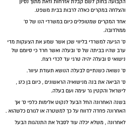
הקבועה בחוק לשם קבלת אזרחות וזאת מתוך נסיון
והצלחה במקרים כאלה לרבות בבית משפט.
אחד המקרים שמטופלים כיום במשרדי הנו של ס`
ממולדובה.
ס` הגיעה למשרדי בליווי שכן אשר שמע את הצעקות מדי
ערב שהיו בביתה של ס` ובעלה ואשר חרד כי סיומם של
נישואי ס ובעלה יהיה טרגי עד לכדי רצח.
ס` נשואה כשנתיים לבעלה הנושא תעודת עיוור.
ס` הביאה את בנה מנישואיה הראשונים , כיום בן כ17 ,
לישראל והקטין גר עימה ועם בעלה.
בשנה האחרונה החל הבעל לנקוט אלימות כלפי ס` אך
האחרונה פחדה לדווח על כך למשטרה או לגורם כלשהוא .
לאחרונה , משלא יכלה עוד לסבול את התנהגות הבעל