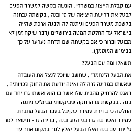
עם קבלת הייצוג במשרדי , הוגשה בקשה למשרד הפנים
לבטל את דרישת היציאה של ס` ובנה , בקשתה נבחנה
בלשכת משרד הפנים וניתנה לה ולבנה ארכת שהייה
בישראל עד החלטת המטה בירושלים (דבר שיקח זמן לא
מבוטל וברור כי אם בקשתה שם תדחה נערער על כך
בבימ"ש המוסמך).
תשאלו ומה עם הבעל?
את הבעל ה"נחמד" , שחשב שיוכל לנצל את העובדה
שאשתו במדינה זרה לה ואינה יודעת את החוק וזכויותיה ,
דאגנו להרחיק מהבית שלו אשר בו הוא ואשתו גרו יחד עם
בנה . בבקשת צו הרחקה שביקשתי מבימ"ש ניתנה
החלטה כי בדירת עמידר שקיבל בעבר הבעל מחברת
עמידר ואשר בה גרו בני הזוג ובנה , בדירה זו - תישאר לגור
ס` יחד עם בנה ואילו הבעל יאלץ לגור במקום אחר עד